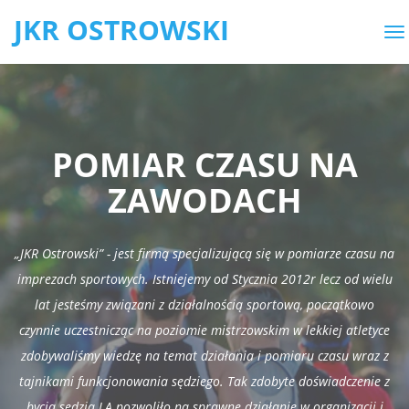
JKR OSTROWSKI
POMIAR CZASU NA
ZAWODACH
„JKR Ostrowski” - jest firmą specjalizującą się w pomiarze czasu na
imprezach sportowych. Istniejemy od Stycznia 2012r lecz od wielu
lat jesteśmy związani z działalnością sportową, początkowo
czynnie uczestnicząc na poziomie mistrzowskim w lekkiej atletyce
zdobywaliśmy wiedzę na temat działania i pomiaru czasu wraz z
tajnikami funkcjonowania sędziego. Tak zdobyte doświadczenie z
bycia sędzią LA pozwoliło na sprawne działanie w organizacji i